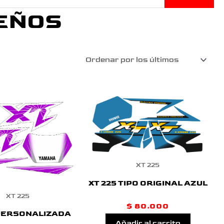
EÑOS
XT 225
XT 225 TIPO ORIGINAL AZUL
XT 225
$
80.000
 PERSONALIZADA
Añadir al carrito