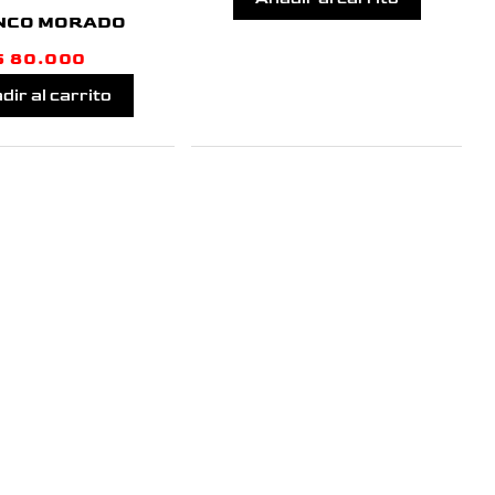
NCO MORADO
$
80.000
dir al carrito