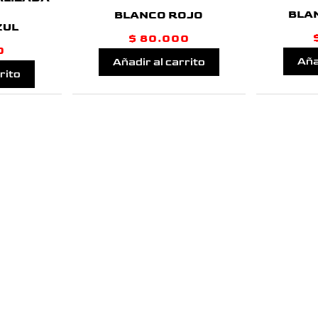
BLA
BLANCO ROJO
ZUL
$
80.000
0
Aña
Añadir al carrito
rito