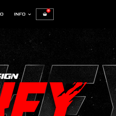
0
Cart
TO
INFO