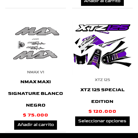
Añadir al carrito
Est
pro
tie
múl
NMAX V1
var
XTZ 125
NMAX MAXI
Las
XTZ 125 SPECIAL
SIGNATURE BLANCO
opc
EDITION
NEGRO
se
$
120.000
$
75.000
pue
Seleccionar opciones
Añadir al carrito
eleg