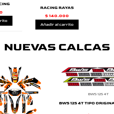
CING
RACING RAYAS
0
$
140.000
rito
Añadir al carrito
NUEVAS CALCAS
BWS 125 4T
BWS 125 4T TIPO ORIGIN