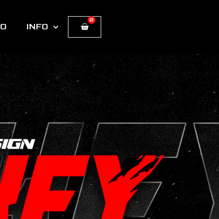
0
Cart
TO
INFO