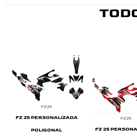
TOD
FZ25
FZ 25 PERSONALIZADA
FZ25
FZ 25 PERSON
POLIGONAL