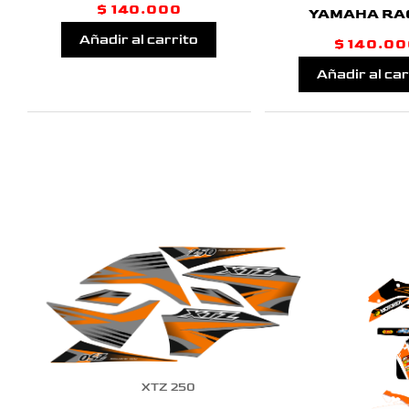
$
140.000
YAMAHA RA
Añadir al carrito
$
140.00
Añadir al car
XTZ 250