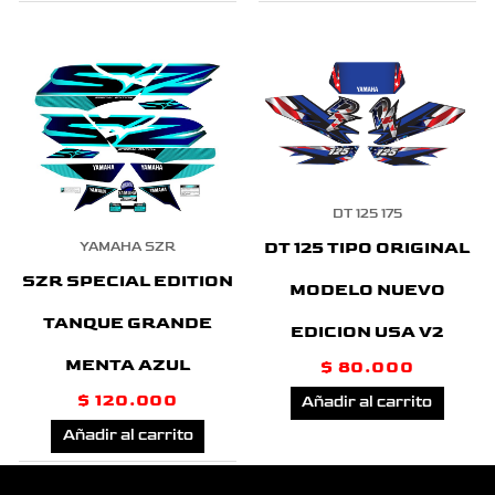
DT 125 175
DT 125 TIPO ORIGINAL
YAMAHA SZR
SZR SPECIAL EDITION
MODELO NUEVO
TANQUE GRANDE
EDICION USA V2
MENTA AZUL
$
80.000
$
120.000
Añadir al carrito
Añadir al carrito