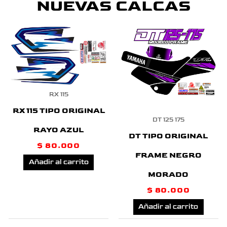
NUEVAS CALCAS
RX 115
RX 115 TIPO ORIGINAL
DT 125 175
RAYO AZUL
DT TIPO ORIGINAL
$
80.000
FRAME NEGRO
Añadir al carrito
MORADO
$
80.000
Añadir al carrito