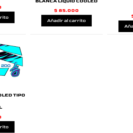
BLANCA LIQUID COOLED
0
$
85.000
rito
Añadir al carrito
Aña
OLED TIPO
L
0
rito