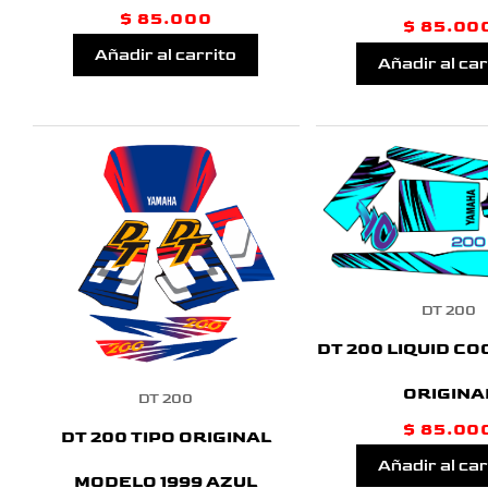
$
85.000
$
85.00
Añadir al carrito
Añadir al car
DT 200
DT 200 LIQUID CO
ORIGINA
DT 200
$
85.00
DT 200 TIPO ORIGINAL
Añadir al car
MODELO 1999 AZUL