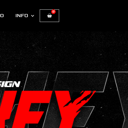
0
Cart
TO
INFO