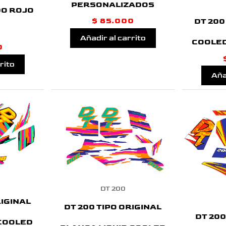
PERSONALIZADOS
O ROJO
$
85.000
DT 200
Añadir al carrito
COOLED
0
rito
Aña
DT 200
RIGINAL
DT 200 TIPO ORIGINAL
DT 200
 COOLED