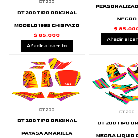
DT 200
PERSONALIZAD
DT 200 TIPO ORIGINAL
NEGRO
MODELO 1995 CHISPAZO
$
85.00
$
85.000
Añadir al car
Añadir al carrito
DT 200
DT 200
DT 200 TIPO ORIGINAL
DT 200 TIPO O
PAYASA AMARILLA
NEGRA LIQUID