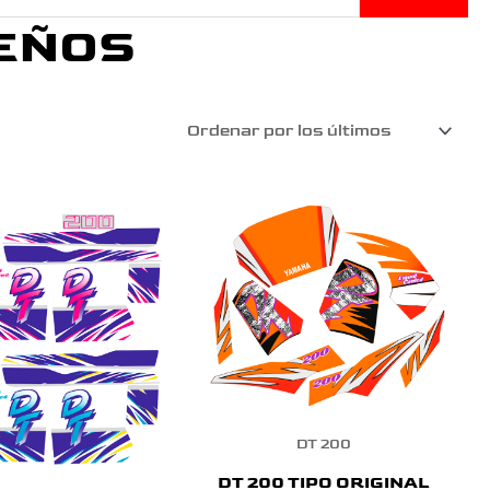
EÑOS
DT 200
DT 200 TIPO ORIGINAL