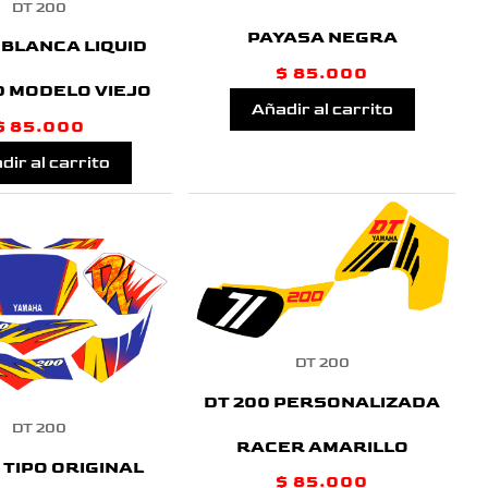
DT 200
PAYASA NEGRA
 BLANCA LIQUID
$
85.000
 MODELO VIEJO
Añadir al carrito
$
85.000
dir al carrito
DT 200
DT 200 PERSONALIZADA
DT 200
RACER AMARILLO
 TIPO ORIGINAL
$
85.000