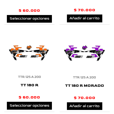
Las
$
70.000
$
60.000
opciones
Añadir al carrito
Seleccionar opciones
se
pueden
Este
elegir
producto
en
tiene
la
múltiples
página
TTR 125 A 200
TTR 125 A 200
variantes.
de
TT 180 R
TT 180 R MORADO
Las
producto
$
60.000
opciones
$
70.000
Seleccionar opciones
Añadir al carrito
se