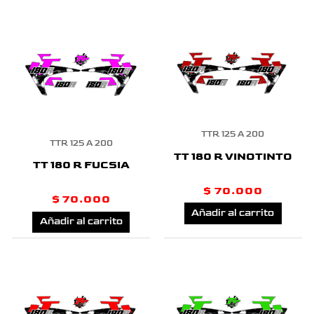
pueden
elegir
en
la
página
TTR 125 A 200
de
TTR 125 A 200
TT 180 R VINOTINTO
TT 180 R FUCSIA
producto
$
70.000
$
70.000
Añadir al carrito
Añadir al carrito