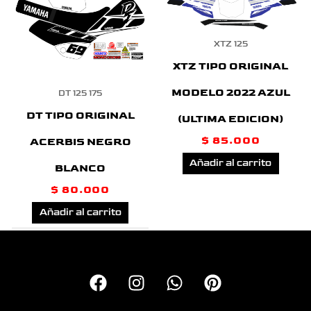
XTZ 125
XTZ TIPO ORIGINAL
MODELO 2022 AZUL
DT 125 175
DT TIPO ORIGINAL
(ULTIMA EDICION)
$
85.000
ACERBIS NEGRO
Añadir al carrito
BLANCO
$
80.000
Añadir al carrito