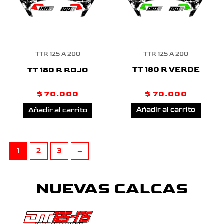
TTR 125 A 200
TTR 125 A 200
TT 180 R VERDE
TT 180 R ROJO
$
70.000
$
70.000
Añadir al carrito
Añadir al carrito
1
2
3
→
NUEVAS CALCAS