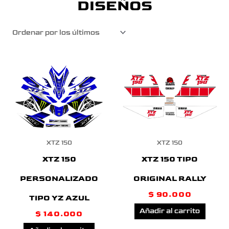
DISEÑOS
XTZ 150
XTZ 150
XTZ 150
XTZ 150 TIPO
PERSONALIZADO
ORIGINAL RALLY
$
90.000
TIPO YZ AZUL
Añadir al carrito
$
140.000