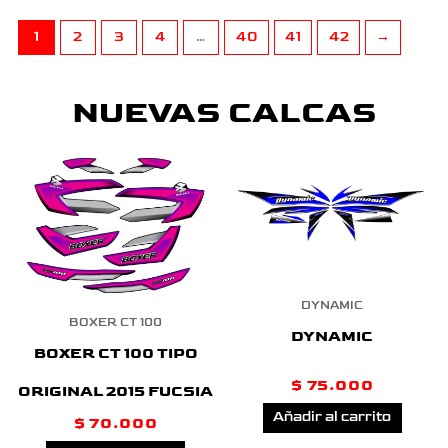
1
2
3
4
…
40
41
42
→
NUEVAS CALCAS
DYNAMIC
BOXER CT 100
DYNAMIC
BOXER CT 100 TIPO
$
75.000
ORIGINAL 2015 FUCSIA
Añadir al carrito
$
70.000