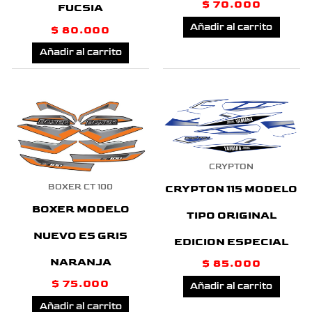
$
70.000
FUCSIA
Añadir al carrito
$
80.000
Añadir al carrito
CRYPTON
BOXER CT 100
CRYPTON 115 MODELO
BOXER MODELO
TIPO ORIGINAL
NUEVO ES GRIS
EDICION ESPECIAL
NARANJA
$
85.000
$
75.000
Añadir al carrito
Añadir al carrito