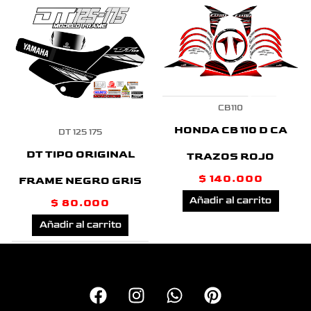
CB110
HONDA CB 110 D CA
DT 125 175
DT TIPO ORIGINAL
TRAZOS ROJO
$
140.000
FRAME NEGRO GRIS
Añadir al carrito
$
80.000
Añadir al carrito