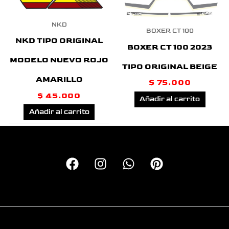
NKD
BOXER CT 100
NKD TIPO ORIGINAL
BOXER CT 100 2023
MODELO NUEVO ROJO
TIPO ORIGINAL BEIGE
AMARILLO
$
75.000
$
45.000
Añadir al carrito
Añadir al carrito
Copyright © 2026 Calcas Monkey | Personalizando motos