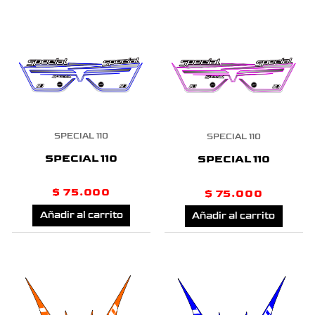
pueden
elegir
en
la
página
SPECIAL 110
SPECIAL 110
de
SPECIAL 110
SPECIAL 110
producto
$
75.000
$
75.000
Añadir al carrito
Añadir al carrito