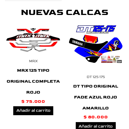
NUEVAS CALCAS
MRX
MRX 125 TIPO
DT 125 175
ORIGINAL COMPLETA
DT TIPO ORIGINAL
ROJO
FADE AZUL ROJO
$
75.000
AMARILLO
Añadir al carrito
$
80.000
Añadir al carrito