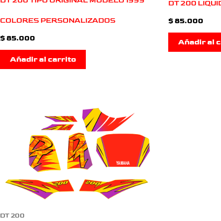
DT 200 TIPO ORIGINAL MODELO 1999
DT 200 LIQU
COLORES PERSONALIZADOS
$
85.000
$
85.000
Añadir al c
Añadir al carrito
DT 200