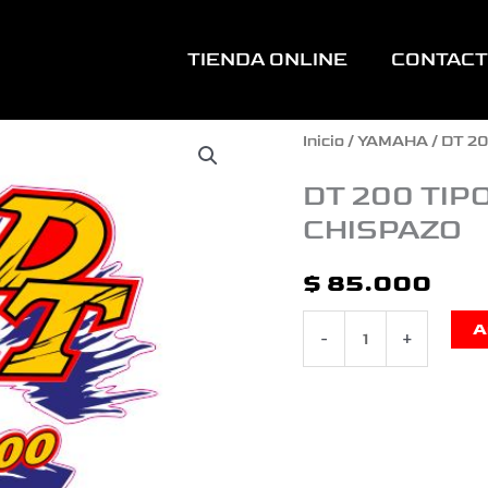
TIENDA ONLINE
CONTAC
DT
Inicio
/
YAMAHA
/
DT 2
200
DT 200 TIP
CHISPAZO
TIPO
ORIGINAL
$
85.000
MODELO
A
-
+
1995
CHISPAZO
cantidad