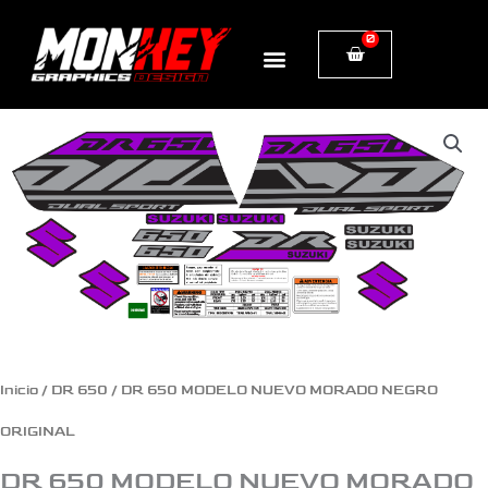
Ir
0
Cart
al
contenido
DR
650
MODELO
NUEVO
MORADO
NEGRO
ORIGINAL
Inicio
/
DR 650
/ DR 650 MODELO NUEVO MORADO NEGRO
cantidad
ORIGINAL
DR 650 MODELO NUEVO MORADO