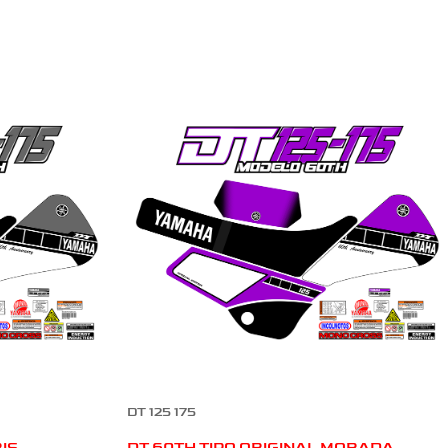
DT 125 175
RIS
DT 60TH TIPO ORIGINAL MORADA