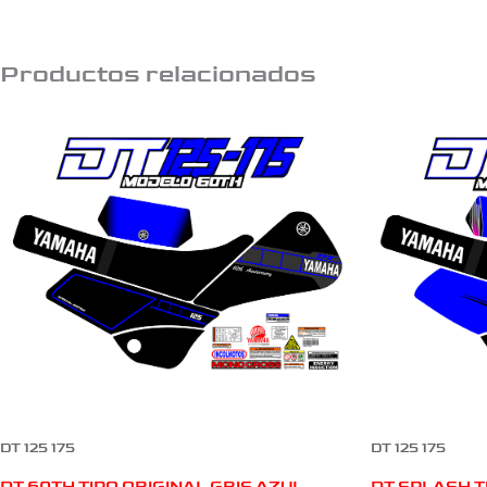
Productos relacionados
DT 125 175
DT 125 175
DT 60TH TIPO ORIGINAL GRIS AZUL
DT SPLASH T