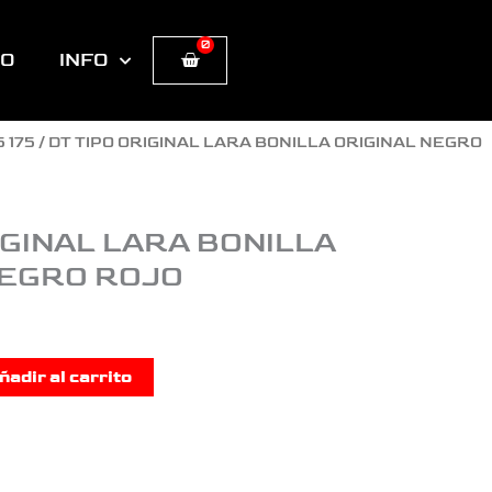
0
Cart
TO
INFO
5 175
/ DT TIPO ORIGINAL LARA BONILLA ORIGINAL NEGRO
IGINAL LARA BONILLA
NEGRO ROJO
ñadir al carrito