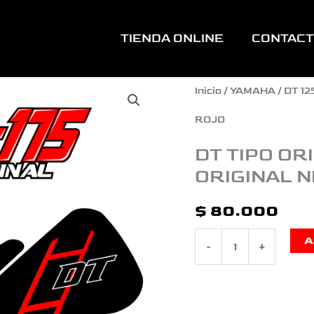
TIENDA ONLINE
CONTAC
DT
Inicio
/
YAMAHA
/
DT 12
TIPO
ROJO
ORIGINAL
DT TIPO OR
ORIGINAL 
LARA
BONILLA
$
80.000
ORIGINAL
A
-
+
NEGRO
ROJO