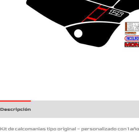
Descripción
Kit de calcomanias tipo original – personalizado con 1 añ