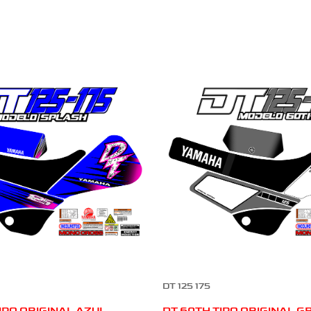
DT 125 175
IPO ORIGINAL AZUL
DT 60TH TIPO ORIGINAL G