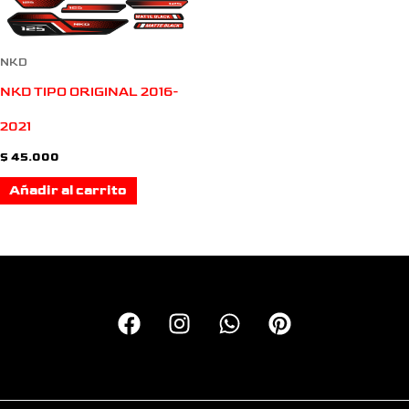
NKD
NKD TIPO ORIGINAL 2016-
2021
$
45.000
Añadir al carrito