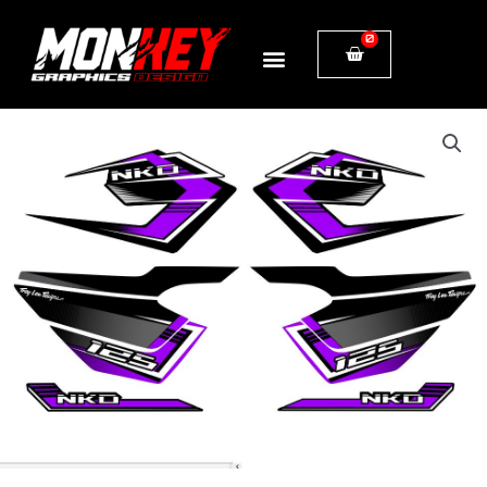
Ir
0
Cart
al
contenido
NKD
PERSONALIZADA
COMPLETA
MORADA
cantidad