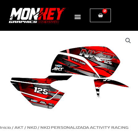
Ir
0
Cart
al
contenido
NKD
PERSONALIZADA
ACTIVITY
RACING
cantidad
Inicio
/
AKT
/
NKD
/ NKD PERSONALIZADA ACTIVITY RACING