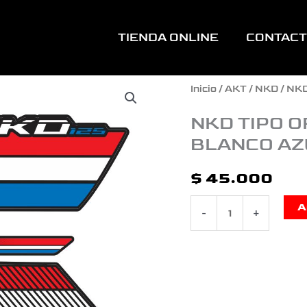
TIENDA ONLINE
CONTAC
NKD
Inicio
/
AKT
/
NKD
/ NK
TIPO
NKD TIPO 
BLANCO AZ
ORIGINAL
MODELO
$
45.000
NUEVO
A
-
+
ROJO
BLANCO
AZUL