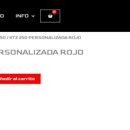
0
Cart
TO
INFO
250
/ XTZ 250 PERSONALIZADA ROJO
ERSONALIZADA ROJO
ñadir al carrito