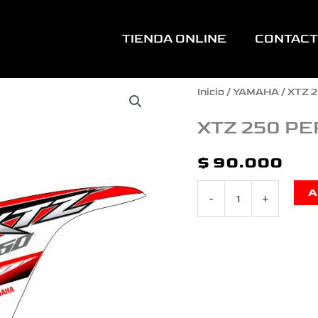
TIENDA ONLINE
CONTAC
XTZ
Inicio
/
YAMAHA
/
XTZ 
250
XTZ 250 P
PERSONALIZADA
$
90.000
ROJO
A
-
+
cantidad