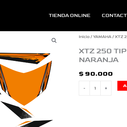
TIENDA ONLINE
CONTAC
XTZ
Inicio
/
YAMAHA
/
XTZ 
250
XTZ 250 TI
NARANJA
TIPO
ORIGINAL
$
90.000
CHISPAZO
A
-
+
BLANCO
NARANJA
cantidad