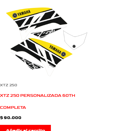
XTZ 250
XTZ 250 PERSONALIZADA 60TH
COMPLETA
$
90.000
Añadir al carrito