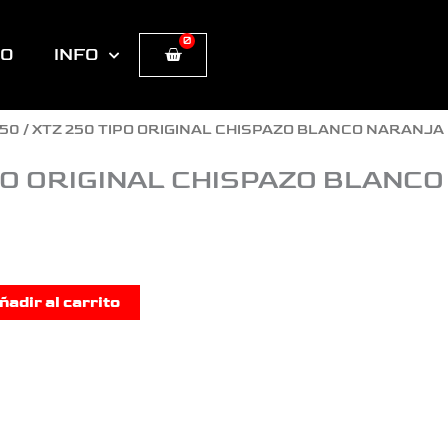
0
Cart
TO
INFO
250
/ XTZ 250 TIPO ORIGINAL CHISPAZO BLANCO NARANJA
PO ORIGINAL CHISPAZO BLANCO
ñadir al carrito