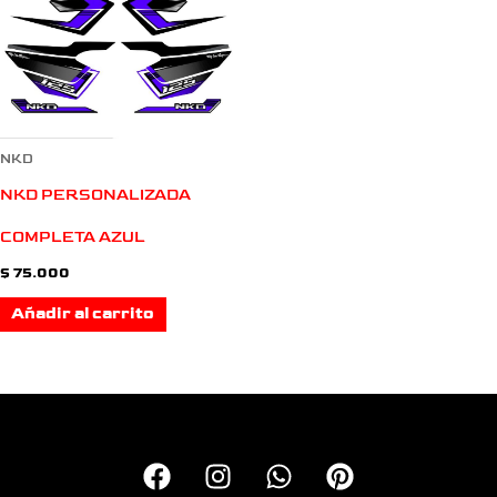
NKD
NKD PERSONALIZADA
COMPLETA AZUL
$
75.000
Añadir al carrito