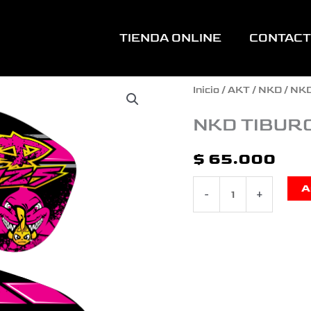
TIENDA ONLINE
CONTAC
NKD
Inicio
/
AKT
/
NKD
/ NK
TIBURON
NKD TIBUR
FUCSIA
$
65.000
cantidad
A
-
+