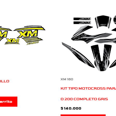
XM 180
ILLO
KIT TIPO MOTOCROSS PAR
O 200 COMPLETO GRIS
arrito
$
140.000