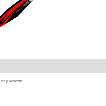
200
COMPLETO
ROJO
cantidad
o de garantia