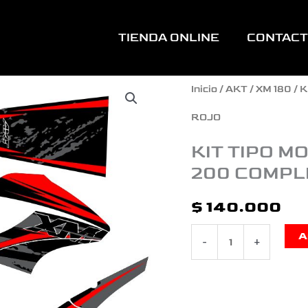
TIENDA ONLINE
CONTAC
KIT
Inicio
/
AKT
/
XM 180
/ 
TIPO
ROJO
MOTOCROSS
KIT TIPO M
200 COMPL
PARA
AKT
$
140.000
XM
A
-
+
180
O