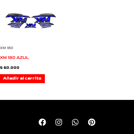
XM 180
XM 180 AZUL
$
60.000
Añadir al carrito