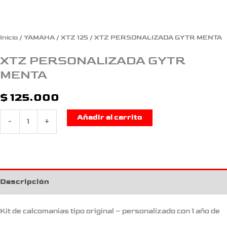
Inicio
/
YAMAHA
/
XTZ 125
/ XTZ PERSONALIZADA GYTR MENTA
XTZ PERSONALIZADA GYTR
MENTA
$
125.000
Añadir al carrito
-
+
Descripción
Kit de calcomanias tipo original – personalizado con 1 año de