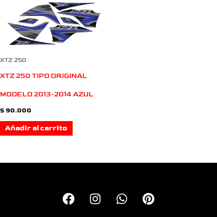
XTZ 250
XTZ 250 TIPO ORIGINAL
MODELO 2013-2014 AZUL
$
90.000
Añadir al carrito