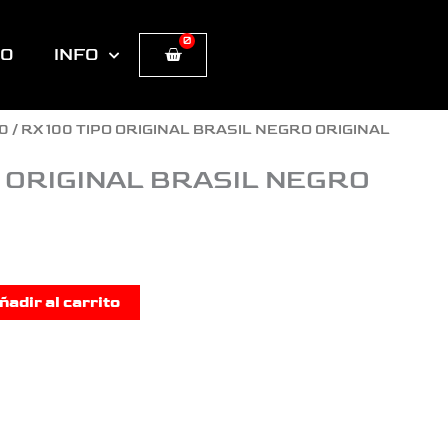
0
Cart
TO
INFO
00
/ RX 100 TIPO ORIGINAL BRASIL NEGRO ORIGINAL
O ORIGINAL BRASIL NEGRO
ñadir al carrito