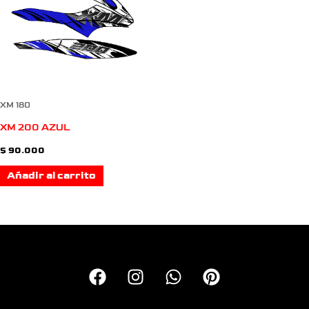
XM 180
XM 200 AZUL
$
90.000
Añadir al carrito