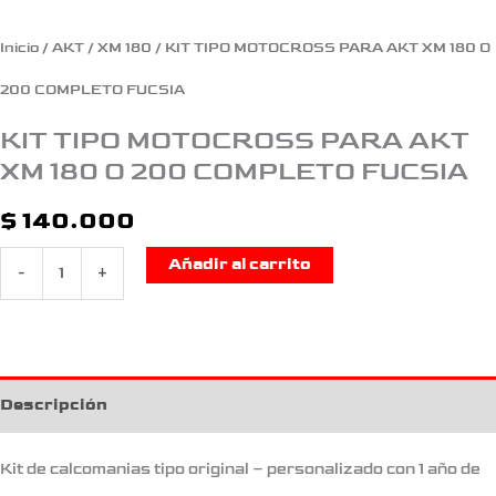
COMPLETO
Inicio
/
AKT
/
XM 180
/ KIT TIPO MOTOCROSS PARA AKT XM 180 O
FUCSIA
200 COMPLETO FUCSIA
cantidad
KIT TIPO MOTOCROSS PARA AKT
XM 180 O 200 COMPLETO FUCSIA
$
140.000
Añadir al carrito
-
+
Descripción
Kit de calcomanias tipo original – personalizado con 1 año de