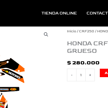
TIENDA ONLINE
CONTAC
HONDA
Inicio
/
CRF250
/ HOND
CRF
HONDA CRF
GRUESO
250
FOX
$
280.000
NARANJA
A
-
+
LAMINADO
GRUESO
cantidad