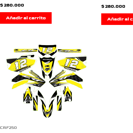
$
280.000
$
280.000
Añadir al carrito
Añadir al c
CRF250