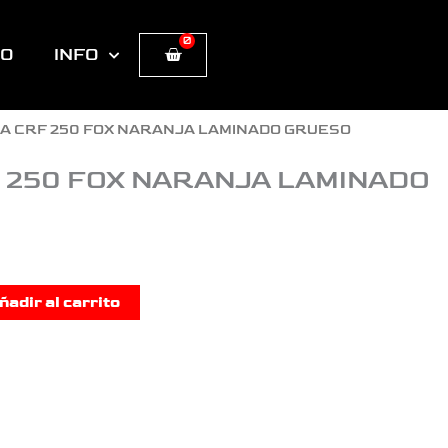
0
Cart
TO
INFO
A CRF 250 FOX NARANJA LAMINADO GRUESO
 250 FOX NARANJA LAMINADO
ñadir al carrito