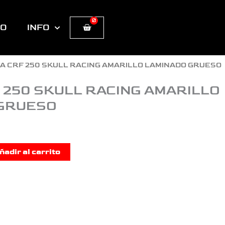
0
Cart
TO
INFO
A CRF 250 SKULL RACING AMARILLO LAMINADO GRUESO
 250 SKULL RACING AMARILLO
GRUESO
ñadir al carrito