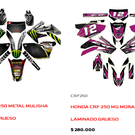
CRF250
250 METAL MULISHA
HONDA CRF 250 MG MOR
RUESO
LAMINADO GRUESO
$
280.000