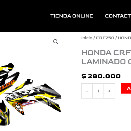
TIENDA ONLINE
CONTAC
HONDA
Inicio
/
CRF250
/ HOND
CRF
HONDA CRF
LAMINADO 
250
SKULL
$
280.000
RACING
A
-
+
AMARILLO
LAMINADO
GRUESO