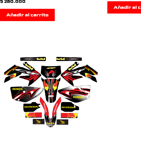
$
280.000
Añadir al c
Añadir al carrito