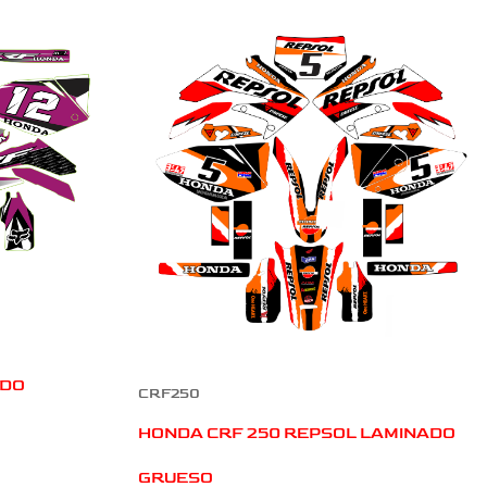
ADO
CRF250
HONDA CRF 250 REPSOL LAMINADO
GRUESO