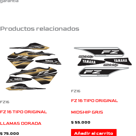
garantia
Productos relacionados
FZ16
FZ 16 TIPO ORIGINAL
FZ16
FZ 16 TIPO ORIGINAL
MIDSHIP GRIS
$
55.000
LLAMAS DORADA
Añadir al carrito
$
75.000