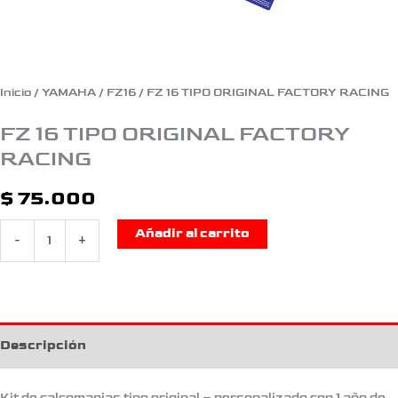
Inicio
/
YAMAHA
/
FZ16
/ FZ 16 TIPO ORIGINAL FACTORY RACING
FZ 16 TIPO ORIGINAL FACTORY
RACING
$
75.000
Añadir al carrito
-
+
Descripción
Kit de calcomanias tipo original – personalizado con 1 año de