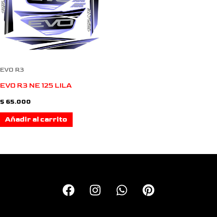
EVO R3
EVO R3 NE 125 LILA
$
65.000
Añadir al carrito