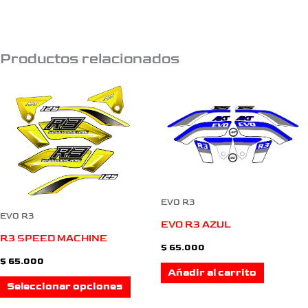
Productos relacionados
Este
producto
tiene
múltiples
variantes.
EVO R3
EVO R3
EVO R3 AZUL
Las
R3 SPEED MACHINE
$
65.000
opciones
$
65.000
Añadir al carrito
se
Seleccionar opciones
pueden