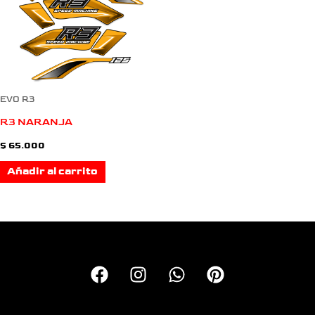
EVO R3
R3 NARANJA
$
65.000
Añadir al carrito