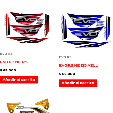
elegir
en
la
página
de
EVO R3
producto
EVO R3
EVO R3 NE 125
EVO R3 NE 125 AZUL
$
65.000
$
65.000
Añadir al carrito
Añadir al carrito