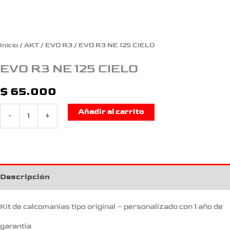
Inicio
/
AKT
/
EVO R3
/ EVO R3 NE 125 CIELO
EVO R3 NE 125 CIELO
$
65.000
Añadir al carrito
-
+
Descripción
Kit de calcomanias tipo original – personalizado con 1 año de
garantia