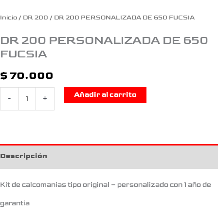
Inicio
/
DR 200
/ DR 200 PERSONALIZADA DE 650 FUCSIA
DR 200 PERSONALIZADA DE 650
FUCSIA
$
70.000
Añadir al carrito
-
+
Descripción
Kit de calcomanias tipo original – personalizado con 1 año de
garantia