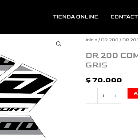
TIENDA ONLINE
CONTAC
DR
Inicio
/
DR 200
/ DR 20
200
DR 200 CO
GRIS
COMPLETA
TIPO
$
70.000
ORIGINAL
A
-
+
BLANCO
GRIS
cantidad