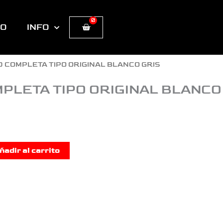
0
Cart
TO
INFO
0 COMPLETA TIPO ORIGINAL BLANCO GRIS
MPLETA TIPO ORIGINAL BLANCO
ñadir al carrito