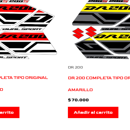
DR 200
LETA TIPO ORIGINAL
DR 200 COMPLETA TIPO OR
JO
AMARILLO
$
70.000
arrito
Añadir al carrito