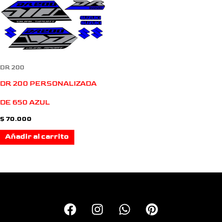
DR 200
DR 200 PERSONALIZADA
DE 650 AZUL
$
70.000
Añadir al carrito