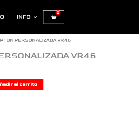
0
Cart
TO
INFO
YPTON PERSONALIZADA VR46
ERSONALIZADA VR46
ñadir al carrito