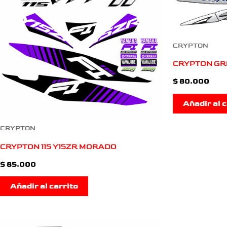
CRYPTON
CRYPTON GR
$
80.000
Añadir al c
CRYPTON
CRYPTON 115 Y15ZR MORADO
$
85.000
Añadir al carrito