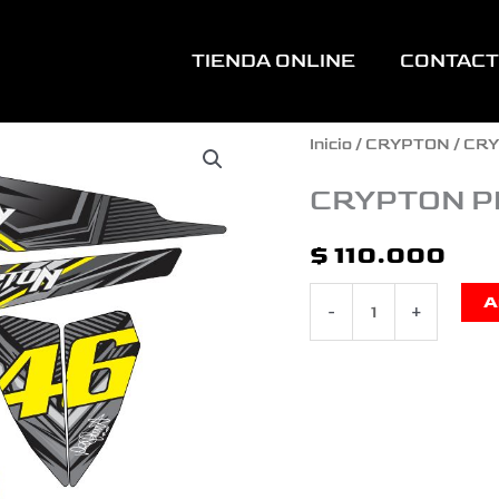
TIENDA ONLINE
CONTAC
CRYPTON
Inicio
/
CRYPTON
/ CR
PERSONALIZADA
CRYPTON P
VR46
$
110.000
cantidad
A
-
+