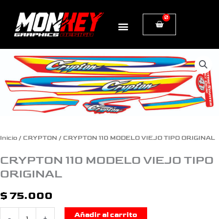
Ir
0
Cart
al
contenido
CRYPTON
110
MODELO
VIEJO
TIPO
Inicio
/
CRYPTON
/ CRYPTON 110 MODELO VIEJO TIPO ORIGINAL
ORIGINAL
CRYPTON 110 MODELO VIEJO TIPO
cantidad
ORIGINAL
$
75.000
Añadir al carrito