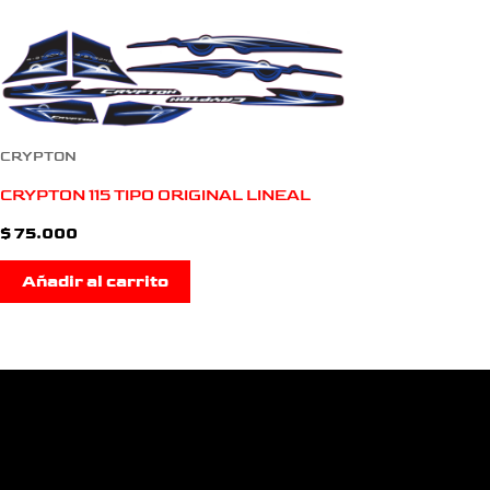
CRYPTON
CRYPTON 115 TIPO ORIGINAL LINEAL
$
75.000
Añadir al carrito