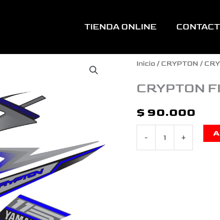
TIENDA ONLINE
CONTAC
CRYPTON
Inicio
/
CRYPTON
/ CR
FI
CRYPTON F
PERSONALIZADO
$
90.000
AZUL
A
-
+
cantidad