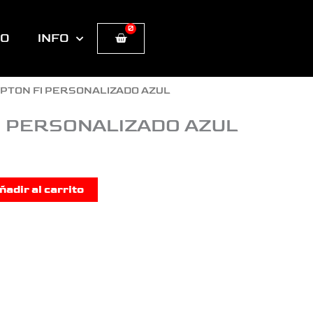
0
Cart
TO
INFO
YPTON FI PERSONALIZADO AZUL
I PERSONALIZADO AZUL
ñadir al carrito