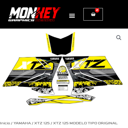
Ir
0
Cart
al
contenido
XTZ
125
MODELO
TIPO
ORIGINAL
EDICION
ESPECIAL
AMARILLA
cantidad
Inicio
/
YAMAHA
/
XTZ 125
/ XTZ 125 MODELO TIPO ORIGINAL