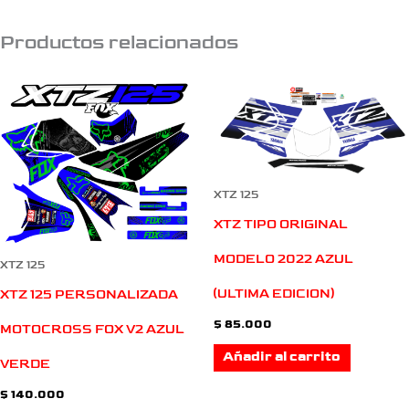
Productos relacionados
XTZ 125
XTZ TIPO ORIGINAL
MODELO 2022 AZUL
XTZ 125
(ULTIMA EDICION)
XTZ 125 PERSONALIZADA
$
85.000
MOTOCROSS FOX V2 AZUL
Añadir al carrito
VERDE
$
140.000