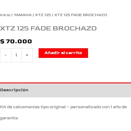
Inicio
/
YAMAHA
/
XTZ 125
/ XTZ 125 FADE BROCHAZO
XTZ 125 FADE BROCHAZO
$
70.000
Añadir al carrito
-
+
Descripción
Kit de calcomanias tipo original – personalizado con 1 año de
garantia