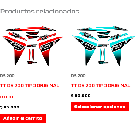
Productos relacionados
Es
pro
tie
múl
var
DS 200
DS 200
La
TT DS 200 TIPO ORIGINAL
TT DS 200 TIPO ORIGINAL
$
80.000
opc
ROJO
Seleccionar opciones
$
85.000
se
Añadir al carrito
pu
ele