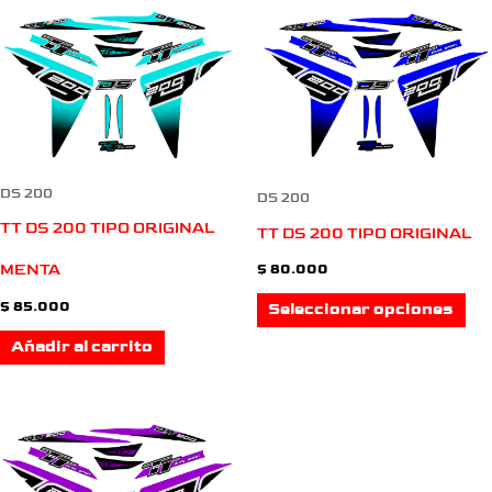
Es
en
pro
la
tie
pág
múl
de
var
pro
DS 200
DS 200
La
TT DS 200 TIPO ORIGINAL
TT DS 200 TIPO ORIGINAL
opc
MENTA
$
80.000
$
85.000
Seleccionar opciones
se
Añadir al carrito
pu
ele
en
la