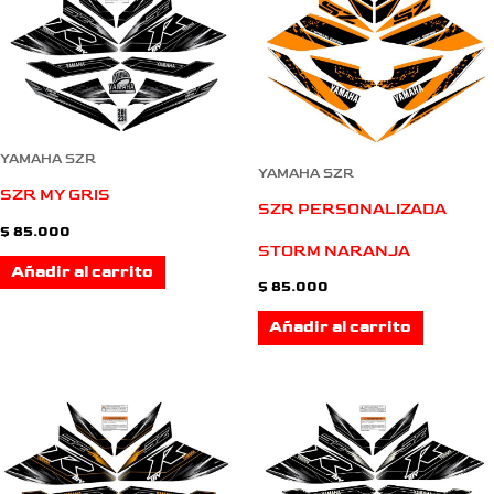
YAMAHA SZR
YAMAHA SZR
SZR MY GRIS
SZR PERSONALIZADA
$
85.000
STORM NARANJA
Añadir al carrito
$
85.000
Añadir al carrito