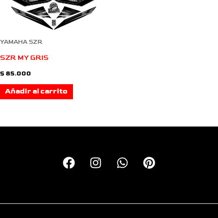
YAMAHA SZR
SZR MY GRIS
$
85.000
Añadir al carrito