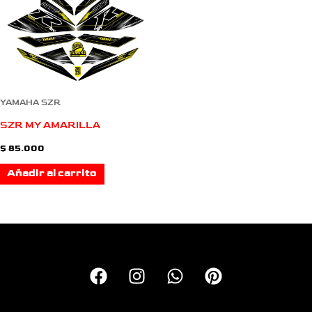
YAMAHA SZR
SZR MY AMARILLA
$
85.000
Añadir al carrito