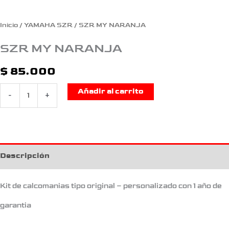
Inicio
/
YAMAHA SZR
/ SZR MY NARANJA
SZR MY NARANJA
$
85.000
Añadir al carrito
-
+
Descripción
Kit de calcomanias tipo original – personalizado con 1 año de
garantia