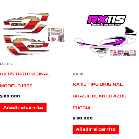
RX 115
RX 115 TIPO ORIGINAL
RX 115
RX 115 TIPO ORIGINAL
MODELO 1999
BRASIL BLANCO AZUL
$
80.000
Añadir al carrito
FUCSIA
$
80.000
Añadir al carrito