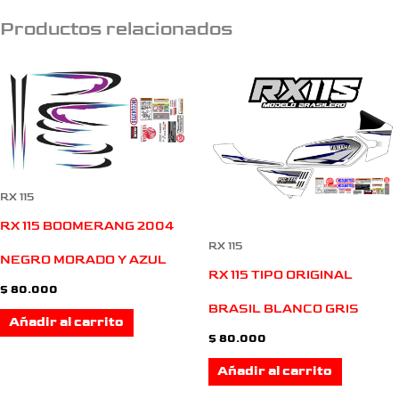
Productos relacionados
RX 115
RX 115 BOOMERANG 2004
RX 115
NEGRO MORADO Y AZUL
RX 115 TIPO ORIGINAL
$
80.000
BRASIL BLANCO GRIS
Añadir al carrito
$
80.000
Añadir al carrito