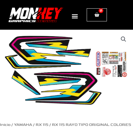
Ir
0
Cart
al
contenido
RX
115
RAYO
TIPO
ORIGINAL
COLORES
PERSONALIZADOS
cantidad
Inicio
/
YAMAHA
/
RX 115
/ RX 115 RAYO TIPO ORIGINAL COLORES